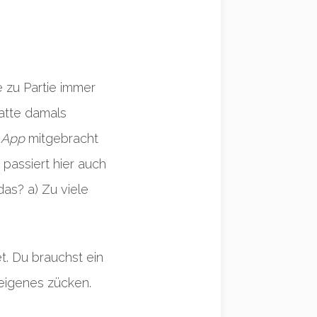
p
e zu Partie immer
atte damals
r App
mitgebracht
 passiert hier auch
das? a) Zu viele
t. Du brauchst ein
 eigenes zücken.