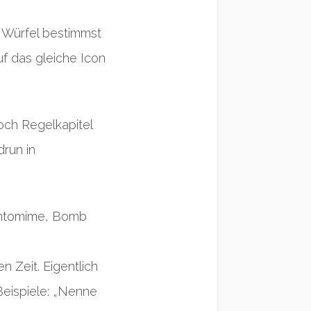
n Würfel bestimmst
f das gleiche Icon
och Regelkapitel
drun in
Pantomime, Bomb
 Zeit. Eigentlich
Beispiele: „Nenne