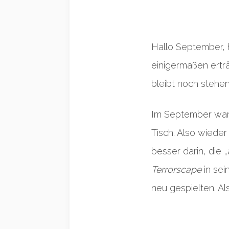
Hallo September, 
einigermaßen ertr
bleibt noch stehen
Im September war 
Tisch. Also wieder
besser darin, die 
Terrorscape
in sei
neu gespielten. Al