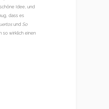
e schöne Idee, und
nug, dass es
uertos
und
So
 so wirklich einen