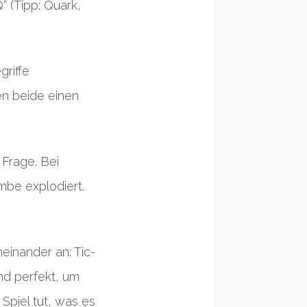
“ (Tipp: Quark,
griffe
en beide einen
 Frage. Bei
mbe explodiert.
einander an: Tic-
und perfekt, um
 Spiel tut, was es