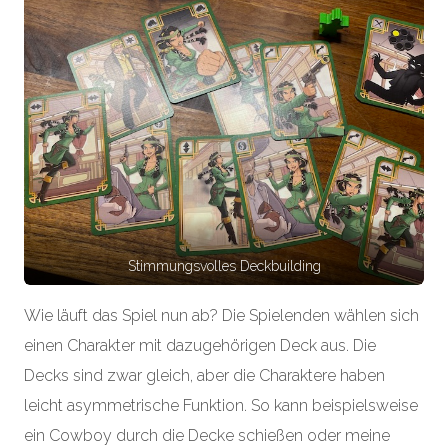
Stimmungsvolles Deckbuilding
Wie läuft das Spiel nun ab? Die Spielenden wählen sich
einen Charakter mit dazugehörigen Deck aus. Die
Decks sind zwar gleich, aber die Charaktere haben
leicht asymmetrische Funktion. So kann beispielsweise
ein Cowboy durch die Decke schießen oder meine