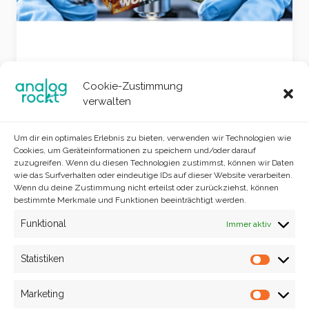
Neu gespielt im Juli 2025 (Teil 3)
Cookie-Zustimmung
10. August 2025
verwalten
Um dir ein optimales Erlebnis zu bieten, verwenden wir Technologien wie
Cookies, um Geräteinformationen zu speichern und/oder darauf
zuzugreifen. Wenn du diesen Technologien zustimmst, können wir Daten
wie das Surfverhalten oder eindeutige IDs auf dieser Website verarbeiten.
Wenn du deine Zustimmung nicht erteilst oder zurückziehst, können
bestimmte Merkmale und Funktionen beeinträchtigt werden.
Funktional
Immer aktiv
Site info
analog rockt © 2023
Statistiken
Statisti
Marketing
Market