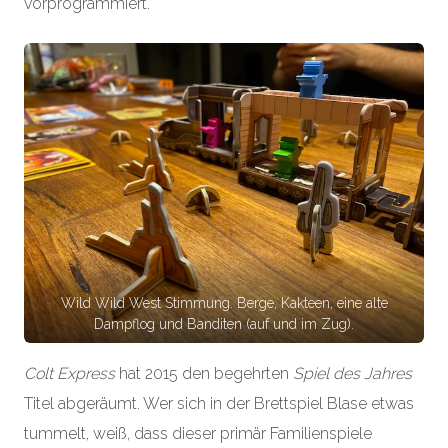
vorprogrammiert.
Wild Wild West Stimmung. Berge, Kakteen, eine alte
Dampflog und Banditen (auf und im Zug).
Colt Express
hat 2015 den begehrten
Spiel des Jahres
Titel abgeräumt. Wer sich in der Brettspiel Blase etwas
tummelt, weiß, dass dieser primär Familienspiele