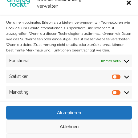
verwalten
Um dir ein optimales Erlebnis zu bieten, verwenden wir Technologien wie
Cookies, um Geräteinformationen zu speichern und/oder darauf
zuzugreifen. Wenn du diesen Technologien zustimmst, können wir Daten
wie das Surfverhalten oder eindeutige IDs auf dieser Website verarbeiten.
Wenn du deine Zustimmung nicht erteilst oder zurückziehst, können
bestimmte Merkmale und Funktionen beeinträchtigt werden.
Funktional
Immer aktiv
Site info
analog rockt © 2023
Statistiken
Statisti
Marketing
Market
Impressum
Akzeptieren
Cookie-Richtlinie (EU)
Ablehnen