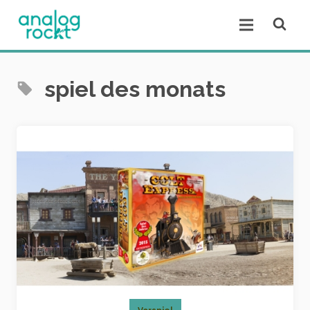
Open se
Open menu.
spiel des monats