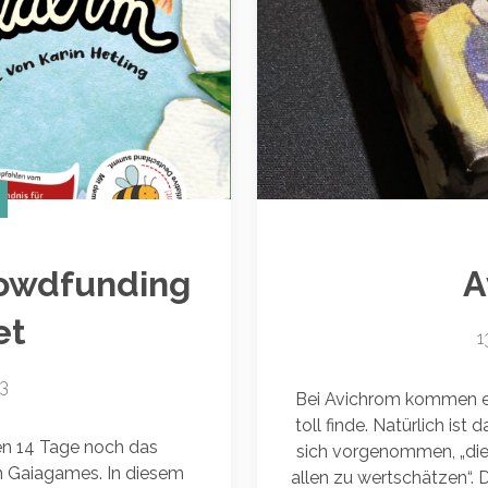
owdfunding
A
et
1
23
Bei Avichrom kommen e
toll finde. Natürlich is
ten 14 Tage noch das
sich vorgenommen, „die 
 Gaiagames. In diesem
allen zu wertschätzen“.