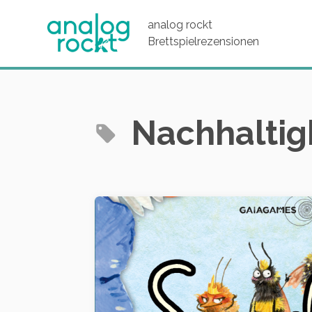
analog rockt
Brettspielrezensionen
Nachhaltig