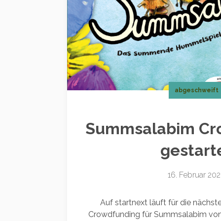
abgeschweift
Summsalabim Cr
gestart
16. Februar 20
Auf startnext läuft für die nächs
Crowdfunding für Summsalabim von