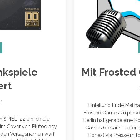
nkspiele
Mit Frosted
ert
2
Einleitung Ende Mai ha
Frosted Games zu plaude
r SPIEL ´22 bin ich die
Berlin hat gerade eine 
eim Cover von Plutocracy
Games (bekannt unter 
f den Verlagsnamen warf
Bones) via Presse mitg