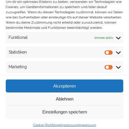
Um dir ein optimales Erlebnis zu bieten, verwenden wir Technologien wie
Cookies, um Geräteinformationen zu speichern und/oder darauf
zuzugreifen. Wenn du diesen Technologien zustimmst, können wir Daten
wie das Surfverhalten oder eindeutige IDs auf dieser Website verarbeiten.
Wenn du deine Zustimmung nicht erteilst oder zurückziehst, können
bestimmte Merkmale und Funktionen beeinträchtigt werden.
Funktional
Immer aktiv
Site info
analog rockt © 2022
Statistiken
Statisti
Marketing
Market
Impressum
Akzeptieren
Cookie-Richtlinie (EU)
Ablehnen
Danke für euren Besuch.
Wir freuen uns, wenn ihr
uns einen Kaffee ausgebt,
Einstellungen speichern
wenn euch die Artikel
gefallen haben.
Site designed with
Hoop theme.
Cookie-Richtlinie
Impressum
Impressum