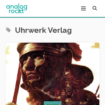
Open se
Open menu.
Uhrwerk Verlag