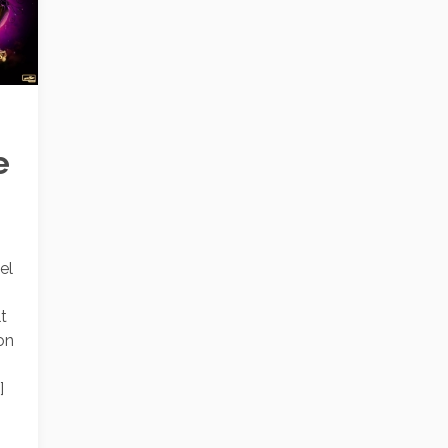
e
el
t
on
]