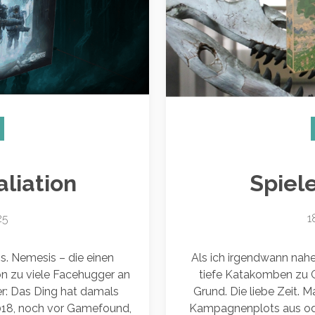
liation
Spiele
25
1
. Nemesis – die einen
Als ich irgendwann nahez
on zu viele Facehugger an
tiefe Katakomben zu G
er: Das Ding hat damals
Grund. Die liebe Zeit. Ma
018, noch vor Gamefound,
Kampagnenplots aus ode