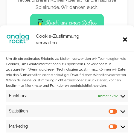
rettet unseren Koffein-Gehalt für die nächste
Spielrunde. Wir danken euch.
Kauft uns einen Kaffee
Cookie-Zustimmung
verwalten
Um dir ein optimales Erlebnis zu bieten, verwenden wir Technologien wie
Cookies, um Geräteinformationen zu speichern und/oder darauf
zuzugreifen. Wenn du diesen Technologien zustimmst, können wir Daten
wie das Surfverhalten oder eindeutige IDs auf dieser Website verarbeiten.
Wenn du deine Zustimmung nicht erteilst oder zurückziehst, können
bestimmte Merkmale und Funktionen beeinträchtigt werden.
Funktional
Immer aktiv
Site info
analog rockt © 2023
Statistiken
Statisti
Marketing
Market