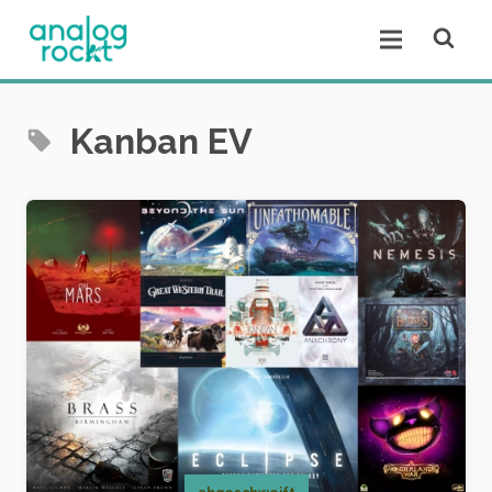
Open se
Open menu.
Kanban EV