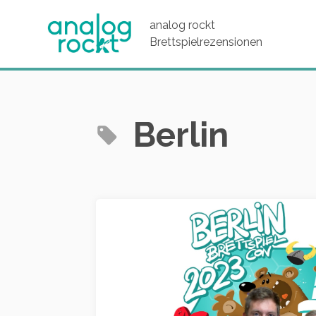
analog rockt
Brettspielrezensionen
Berlin