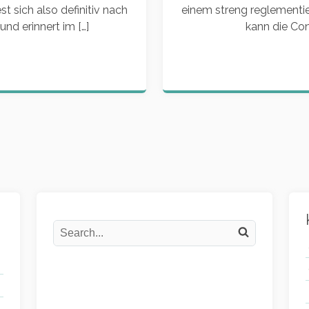
st sich also definitiv nach
einem streng reglementie
d erinnert im […]
kann die Con
Search
Search on the website