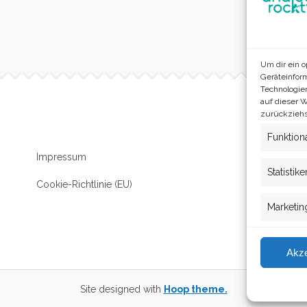
Um dir ein 
Geräteinfor
Technologie
auf dieser 
zurückziehs
Funktion
Impressum
Statistike
Cookie-Richtlinie (EU)
Marketin
Akze
Site designed with
Hoop theme.