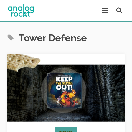
Open se
Open menu.
Tower Defense