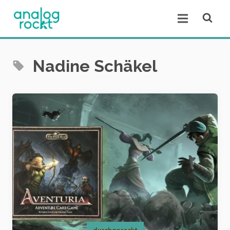
Open se
Open menu.
Nadine Schäkel