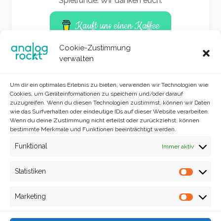
Spielrunde. Wir danken euch.
Kauft uns einen Kaffee
Cookie-Zustimmung
verwalten
Um dir ein optimales Erlebnis zu bieten, verwenden wir Technologien wie
Cookies, um Geräteinformationen zu speichern und/oder darauf
zuzugreifen. Wenn du diesen Technologien zustimmst, können wir Daten
wie das Surfverhalten oder eindeutige IDs auf dieser Website verarbeiten.
Wenn du deine Zustimmung nicht erteilst oder zurückziehst, können
bestimmte Merkmale und Funktionen beeinträchtigt werden.
Funktional
Immer aktiv
Site info
analog rockt © 2025
Statistiken
Statisti
Marketing
Market
Impressum