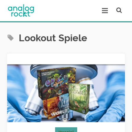
Open se
Open menu.
Lookout Spiele