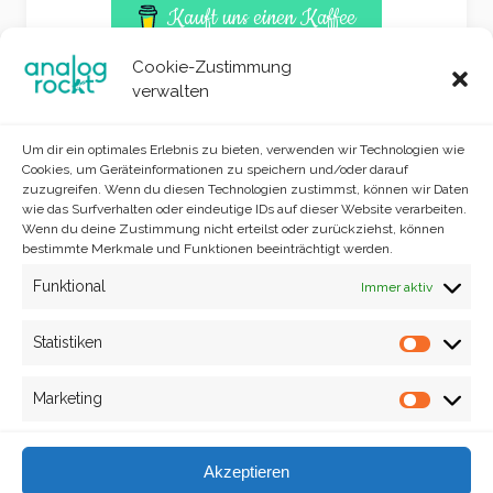
Kauft uns einen Kaffee
Cookie-Zustimmung
verwalten
Um dir ein optimales Erlebnis zu bieten, verwenden wir Technologien wie
Cookies, um Geräteinformationen zu speichern und/oder darauf
zuzugreifen. Wenn du diesen Technologien zustimmst, können wir Daten
wie das Surfverhalten oder eindeutige IDs auf dieser Website verarbeiten.
Wenn du deine Zustimmung nicht erteilst oder zurückziehst, können
bestimmte Merkmale und Funktionen beeinträchtigt werden.
Funktional
Immer aktiv
Site info
analog rockt © 2022
Statistiken
Statisti
Marketing
Market
Impressum
Akzeptieren
Danke für euren Besuch.