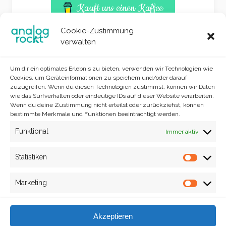
Kauft uns einen Kaffee
Cookie-Zustimmung
verwalten
Um dir ein optimales Erlebnis zu bieten, verwenden wir Technologien wie
Cookies, um Geräteinformationen zu speichern und/oder darauf
zuzugreifen. Wenn du diesen Technologien zustimmst, können wir Daten
wie das Surfverhalten oder eindeutige IDs auf dieser Website verarbeiten.
Wenn du deine Zustimmung nicht erteilst oder zurückziehst, können
bestimmte Merkmale und Funktionen beeinträchtigt werden.
Funktional
Immer aktiv
Site info
analog rockt © 2025
Statistiken
Statisti
Marketing
Market
Impressum
Akzeptieren
Danke für euren Besuch.