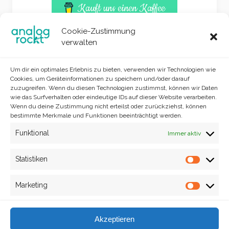
Kauft uns einen Kaffee
Cookie-Zustimmung
verwalten
Um dir ein optimales Erlebnis zu bieten, verwenden wir Technologien wie
Cookies, um Geräteinformationen zu speichern und/oder darauf
zuzugreifen. Wenn du diesen Technologien zustimmst, können wir Daten
wie das Surfverhalten oder eindeutige IDs auf dieser Website verarbeiten.
Wenn du deine Zustimmung nicht erteilst oder zurückziehst, können
bestimmte Merkmale und Funktionen beeinträchtigt werden.
Funktional
Immer aktiv
Site info
analog rockt © 2024
Statistiken
Statisti
Marketing
Market
Impressum
Akzeptieren
Danke für euren Besuch.