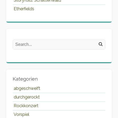
Storyfold: Schattenwald
Etherfields
Search
Search on the website
Kategorien
abgeschweift
durchgerockt
Rockkonzert
Vorspiel