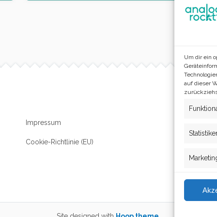
Um dir ein 
Geräteinfor
Technologie
auf dieser 
zurückziehs
Funktion
Impressum
Statistike
Cookie-Richtlinie (EU)
Marketin
Akze
Site designed with
Hoop theme.