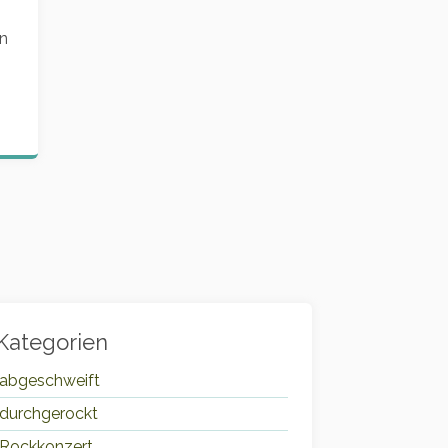
en
Kategorien
abgeschweift
durchgerockt
Rockkonzert