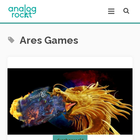
Open se
Open menu.
Ares Games